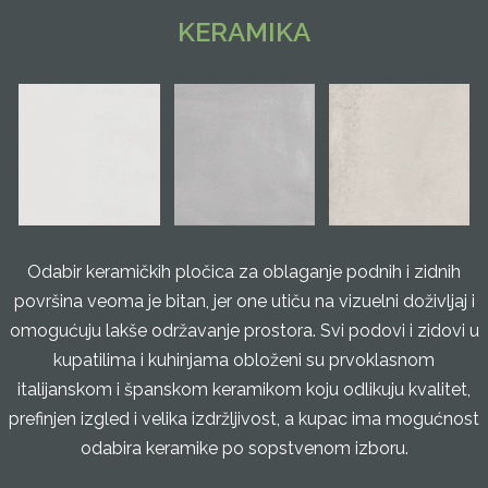
KERAMIKA
Odabir keramičkih pločica za oblaganje podnih i zidnih
površina veoma je bitan, jer one utiču na vizuelni doživljaj i
omogućuju lakše održavanje prostora. Svi podovi i zidovi u
kupatilima i kuhinjama obloženi su prvoklasnom
italijanskom i španskom keramikom koju odlikuju kvalitet,
prefinjen izgled i velika izdržljivost, a kupac ima mogućnost
odabira keramike po sopstvenom izboru.