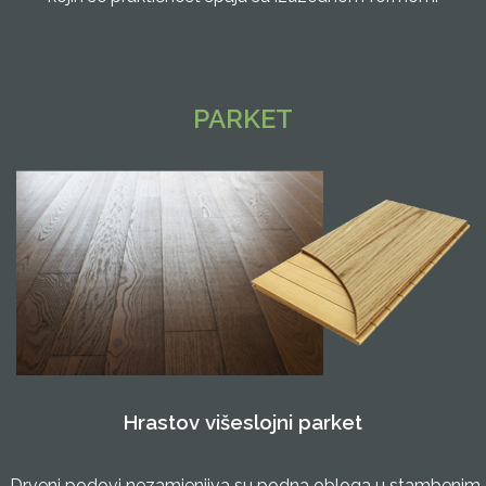
PARKET
Hrastov višeslojni parket
Drveni podovi nezamjenjiva su podna obloga u stambenim