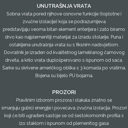
UNUTRAŠNJA VRATA
Sobna vrata pored njihove osnovne funkcije (toplotne i
zvučne izolacije) koja se podrazumijeva
predstavljaju veoma bitan element enterijera i zato biramo
drvo kao najplemenitiji materijal za izradu stolarije. Puna i
ostakljena unutrašnja vrata su s fiksnim nadsvjetlom.
Dovratnik je izrađen od kvalitetnog lameliranog čamovog
drveta, a krilo vrata duplošperovano s ispunom od saća.
Šarke su skrivene američkog oblika s 3 komada po vratima.
Bojena su bijelo PU bojama.
PROZORI
Pravilnim izborom prozora i stakala znatno se
smanjuju gubici energije i povećava zvučna izolacija. Prozori
koji će biti ugrađeni sastoje se od šestokomornih profila s
izo staklom i ispunom od plemenitog gasa