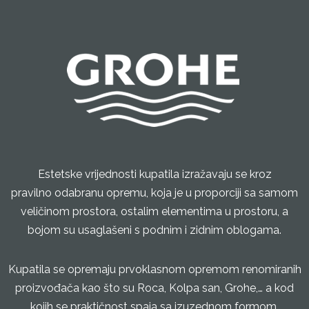
Estetske vrijednosti kupatila izražavaju se kroz
pravilno odabranu opremu, koja je u proporciji sa samom
veličinom prostora, ostalim elementima u prostoru, a
bojom su usaglašeni s podnim i zidnim oblogama.
Kupatila se opremaju prvoklasnom opremom renomiranih
proizvođača kao što su Roca, Kolpa san, Grohe,… a kod
kojih se praktičnost spaja sa izuzednom formom.