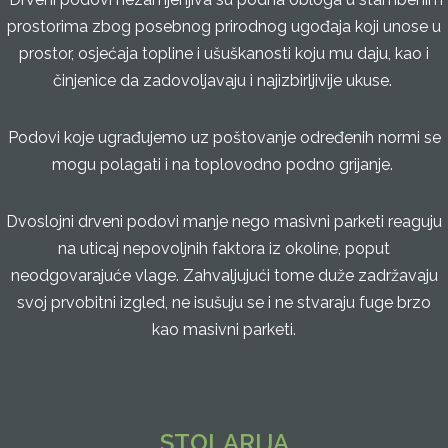
prostorima zbog posebnog prirodnog ugođaja koji unose u
prostor, osjećaja topline i ušuškanosti koju mu daju, kao i
činjenice da zadovoljavaju i najizbirljivije ukuse.
Podovi koje ugrađujemo uz poštovanje određenih normi se
mogu polagati i na toplovodno podno grijanje.
Dvoslojni drveni podovi manje nego masivni parketi reaguju
na uticaj nepovoljnih faktora iz okoline, poput
neodgovarajuće vlage. Zahvaljujući tome duže zadržavaju
svoj prvobitni izgled, ne isušuju se i ne stvaraju fuge brzo
kao masivni parketi.
STOLARIJA