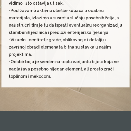
vidimo i što ostavlja utisak.
· Podržavamo aktivno učešće kupaca u odabiru
materijala, izlazimo u susret u slučaju posebnih želja, a
naš stručni tim je tu da isprati eventualnu reorganizaciju
stambenih jedinica i predloži enterijerska rješenja
· Vizuelni identitet zgrade, oblikovanje i detalji u
završnoj obradi elemenata bitna su stavka u našim
projektima.
· Odabir boja je sveden na toplu varijantu bijele koja ne
naglašava posebno nijedan element, ali prosto zrači
toplinom i mekoćom.